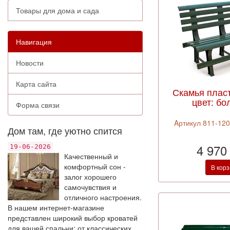
Товары для дома и сада
Навигация
Новости
Карта сайта
Скамья плас
цвет: бо
Форма связи
Aртикул 811-120
Дом там, где уютно спится
4 970
19-06-2026
Качественный и
комфортный сон -
В кор
залог хорошего
самочувствия и
отличного настроения.
В нашем интернет-магазине
представлен широкий выбор кроватей
для вашей спальни: от классических