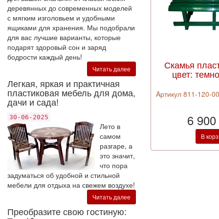
деревянных до современных моделей
с мягким изголовьем и удобными
ящиками для хранения. Мы подобрали
для вас лучшие варианты, которые
подарят здоровый сон и заряд
бодрости каждый день!
Скамья плас
Читать далее
цвет: темн
Легкая, яркая и практичная
пластиковая мебель для дома,
Aртикул 811-120-00
дачи и сада!
6 900
30-06-2025
Лето в
самом
В кор
разгаре, а
это значит,
что пора
задуматься об удобной и стильной
мебели для отдыха на свежем воздухе!
Читать далее
Преобразите свою гостиную: