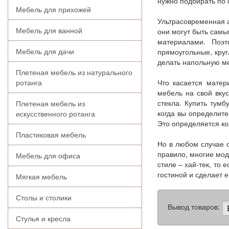
нужно подбирать по с
Мебель для прихожей
Ультрасовременная а
Мебель для ванной
они могут быть самы
материалами. Поэ
Мебель для дачи
прямоугольные, кру
делать напольную ме
Плетеная мебель из натурального
ротанга
Что касается матер
мебель на свой вку
стекла. Купить тум
Плетеная мебель из
когда вы определите
искусственного ротанга
Это определяется ко
Пластиковая мебель
Но в любом случае о
правило, многие мо
Мебель для офиса
стиле – хай-тек, то 
гостиной и сделает 
Мягкая мебель
Столы и столики
Вывод товаров:
Стулья и кресла