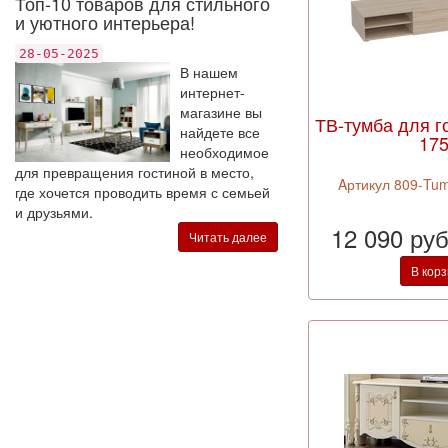
Топ-10 товаров для стильного
и уютного интерьера!
28-05-2025
В нашем
интернет-
магазине вы
ТВ-тумба для г
найдете все
17
необходимое
для превращения гостиной в место,
Aртикул 809-Tum
где хочется проводить время с семьей
и друзьями.
12 090 ру
Читать далее
В кор