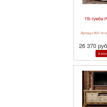
ТВ-тумба 
Aртикул 821-tv-t
26 370 ру
В кор