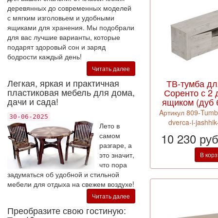
деревянных до современных моделей
с мягким изголовьем и удобными
ящиками для хранения. Мы подобрали
для вас лучшие варианты, которые
подарят здоровый сон и заряд
бодрости каждый день!
Читать далее
Легкая, яркая и практичная
ТВ-тумба дл
пластиковая мебель для дома,
Соренто с 2 
дачи и сада!
ящиком (дуб
Aртикул 809-Tumb
30-06-2025
dverca-i-jashhik
Лето в
10 230 ру
самом
разгаре, а
это значит,
В кор
что пора
задуматься об удобной и стильной
мебели для отдыха на свежем воздухе!
Читать далее
Преобразите свою гостиную: