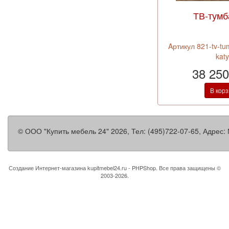
ТВ-тумб
Aртикул 821-tv-tu
kat
38 250
В кор
©
ООО "Купить мебель 24"
2026, Тел:
(495)722-07-65
,
Адрес:
Создание Интернет-магазина
kupitmebel24.ru - PHPShop. Все права защищены ©
2003-2026.