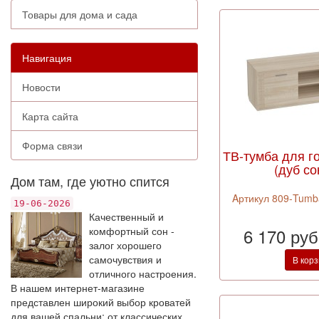
Товары для дома и сада
Навигация
Новости
Карта сайта
Форма связи
ТВ-тумба для г
(дуб со
Дом там, где уютно спится
Aртикул 809-Tumb
19-06-2026
Качественный и
комфортный сон -
6 170 ру
залог хорошего
самочувствия и
В кор
отличного настроения.
В нашем интернет-магазине
представлен широкий выбор кроватей
для вашей спальни: от классических