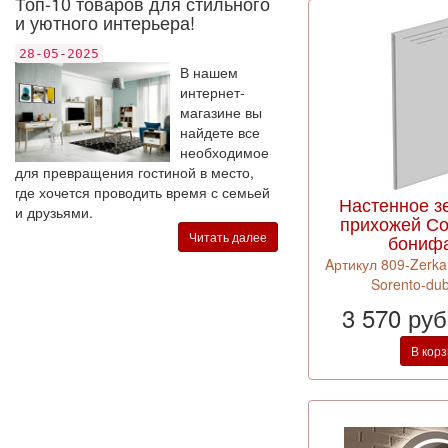
Топ-10 товаров для стильного
и уютного интерьера!
28-05-2025
В нашем
интернет-
магазине вы
найдете все
необходимое
для превращения гостиной в место,
где хочется проводить время с семьей
Настенное з
и друзьями.
прихожей Со
Читать далее
бониф
Aртикул 809-Zerkal
Sorento-dub
3 570 ру
В кор