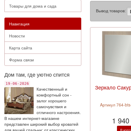
Товары для дома и сада
Вывод товаров:
Навигация
Новости
Карта сайта
Форма связи
Дом там, где уютно спится
19-06-2026
Зеркало Сакур
Качественный и
комфортный сон -
залог хорошего
Aртикул 764-bt
самочувствия и
отличного настроения.
В нашем интернет-магазине
1 940
представлен широкий выбор кроватей
для вашей спальни: от классических
В кор