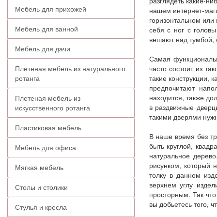
разглядеть какие-ни
Мебель для прихожей
нашем интернет-мага
горизонтальном или 
Мебель для ванной
себя с ног с голов
вешают над тумбой, 
Мебель для дачи
Самая функциональн
Плетеная мебель из натурального
часто состоит из та
ротанга
такие конструкции, 
предпочитают напо
находится, также до
Плетеная мебель из
в раздвижные дверц
искусственного ротанга
такими дверями нужн
Пластиковая мебель
В наше время без тр
быть круглой, квадр
Мебель для офиса
натуральное дерево
рисунком, который 
Мягкая мебель
толку в данном изд
верхнем углу издел
Столы и столики
просторным. Так что
вы добьетесь того, 
Стулья и кресла