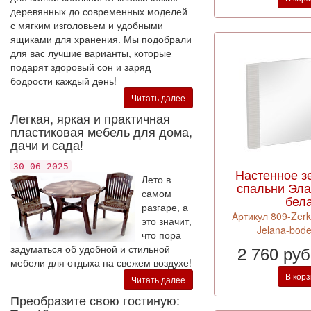
деревянных до современных моделей
с мягким изголовьем и удобными
ящиками для хранения. Мы подобрали
для вас лучшие варианты, которые
подарят здоровый сон и заряд
бодрости каждый день!
Читать далее
Легкая, яркая и практичная
пластиковая мебель для дома,
дачи и сада!
30-06-2025
Настенное з
Лето в
спальни Эла
самом
бел
разгаре, а
Aртикул 809-Zerk
это значит,
Jelana-bode
что пора
2 760 ру
задуматься об удобной и стильной
мебели для отдыха на свежем воздухе!
В кор
Читать далее
Преобразите свою гостиную: