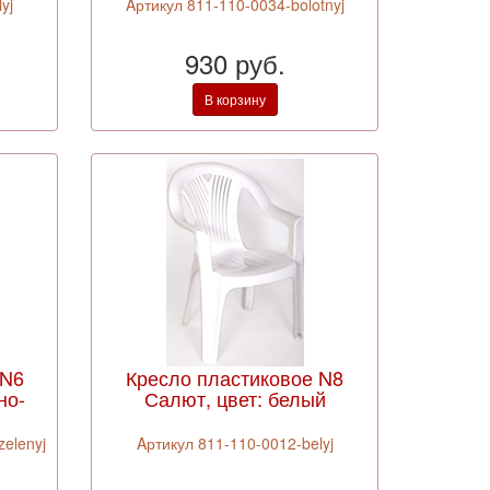
yj
Aртикул 811-110-0034-bolotnyj
930 руб.
В корзину
 N6
Кресло пластиковое N8
но-
Салют, цвет: белый
elenyj
Aртикул 811-110-0012-belyj