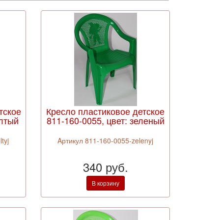
тское
Кресло пластиковое детское
елтый
811-160-0055, цвет: зеленый
tyj
Aртикул 811-160-0055-zelenyj
340 руб.
В корзину