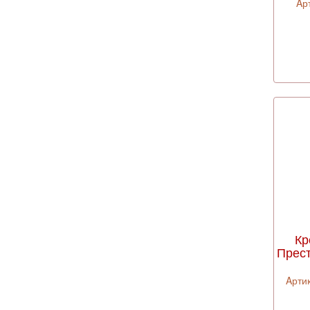
Aр
Кр
Прест
Aрти