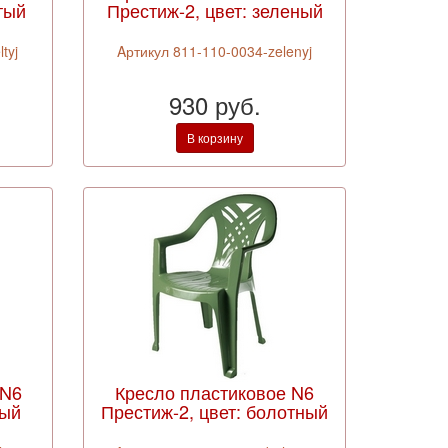
тый
Престиж-2, цвет: зеленый
tyj
Aртикул 811-110-0034-zelenyj
930 руб.
В корзину
 N6
Кресло пластиковое N6
лый
Престиж-2, цвет: болотный