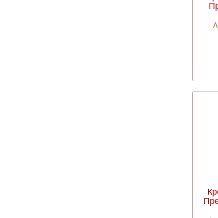
Пр
A
Кр
Пре