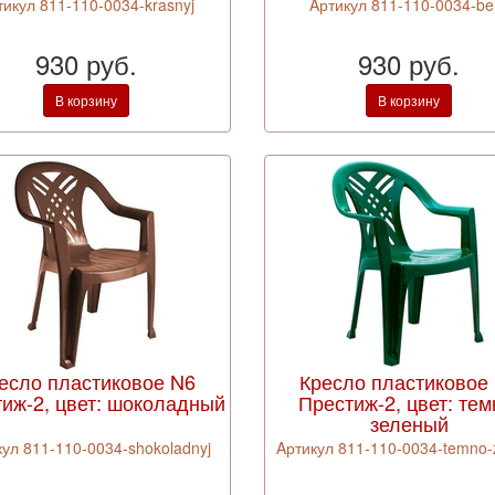
тикул 811-110-0034-krasnyj
Aртикул 811-110-0034-bel
930 руб.
930 руб.
В корзину
В корзину
есло пластиковое N6
Кресло пластиковое
иж-2, цвет: шоколадный
Престиж-2, цвет: тем
зеленый
кул 811-110-0034-shokoladnyj
Aртикул 811-110-0034-temno-z