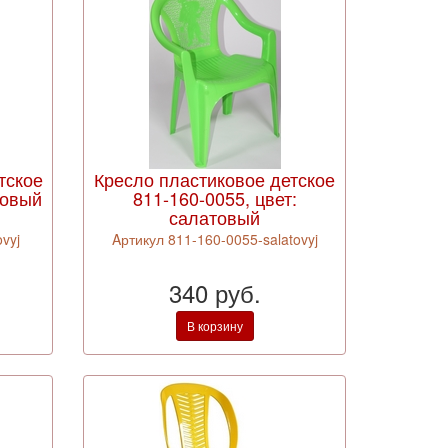
тское
Кресло пластиковое детское
зовый
811-160-0055, цвет:
салатовый
vyj
Aртикул 811-160-0055-salatovyj
340 руб.
В корзину