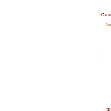
Стан
Aрт
Кр