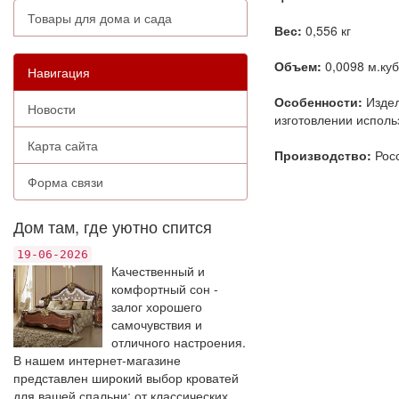
Товары для дома и сада
Вес:
0,556 кг
Объем:
0,0098 м.куб
Навигация
Особенности:
Издел
Новости
изготовлении исполь
Карта сайта
Производство:
Рос
Форма связи
Дом там, где уютно спится
19-06-2026
Качественный и
комфортный сон -
залог хорошего
самочувствия и
отличного настроения.
В нашем интернет-магазине
представлен широкий выбор кроватей
для вашей спальни: от классических