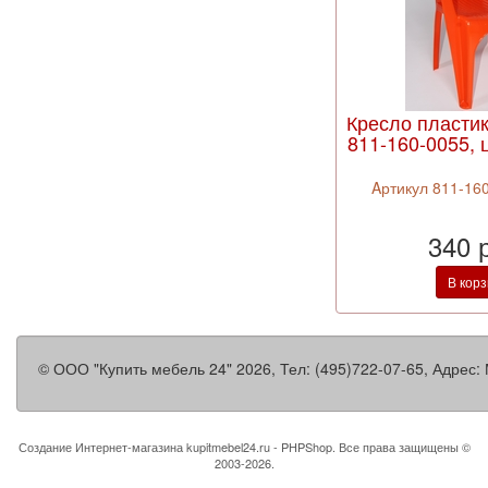
Кресло пласти
811-160-0055, 
Aртикул 811-160
340 
В кор
©
ООО "Купить мебель 24"
2026, Тел:
(495)722-07-65
,
Адрес:
Создание Интернет-магазина
kupitmebel24.ru - PHPShop. Все права защищены ©
2003-2026.