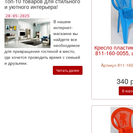
Топ-10 товаров для стильного
и уютного интерьера!
28-05-2025
В нашем
интернет-
магазине вы
найдете все
необходимое
Кресло пласти
для превращения гостиной в место,
811-160-0055, 
где хочется проводить время с семьей
и друзьями.
Aртикул 811-160
Читать далее
340 
В кор