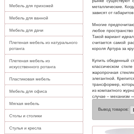
рынке существуют с
Мебель для прихожей
металлические. Когд
зависят от габарито
Мебель для ванной
Многие предпочитаю
Мебель для дачи
любое пространство 
Такой вариант идеал
Плетеная мебель из натурального
считается самой р
ротанга
короля Артура за кр
Купить обеденный с
Плетеная мебель из
классическом стиле
искусственного ротанга
жаропрочная стеклян
элегантной. Крепит
Пластиковая мебель
трансформер, которы
из компактного журн
Мебель для офиса
случае – механизм «
Мягкая мебель
Вывод товаров:
Столы и столики
Стулья и кресла