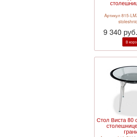
столешни
Aртикул 815-LM
stoleshnic
9 340 руб
В кор
Стол Виста 80 
столешнице
гран