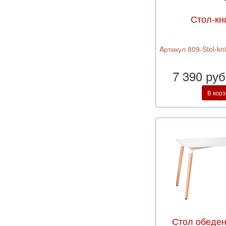
Стол-кн
Aртикул 809-Stol-kn
7 390 ру
В кор
Стол обеде