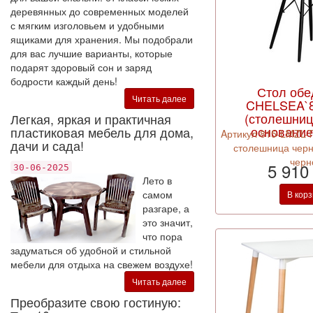
деревянных до современных моделей
с мягким изголовьем и удобными
ящиками для хранения. Мы подобрали
для вас лучшие варианты, которые
подарят здоровый сон и заряд
бодрости каждый день!
Стол об
Читать далее
CHELSEA`
(столешниц
Легкая, яркая и практичная
основание
пластиковая мебель для дома,
Aртикул 815-LMZL-
дачи и сада!
столешница черн
черн
5 910
30-06-2025
Лето в
самом
В кор
разгаре, а
это значит,
что пора
задуматься об удобной и стильной
мебели для отдыха на свежем воздухе!
Читать далее
Преобразите свою гостиную: