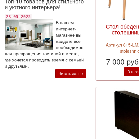
Топ-10 товаров для стильного
и уютного интерьера!
28-05-2025
В нашем
Стол обеде
интернет-
столешни
магазине вы
найдете все
Aртикул 815-LM
необходимое
stoleshnic
для превращения гостиной в место,
7 000 ру
где хочется проводить время с семьей
и друзьями.
В кор
Читать далее