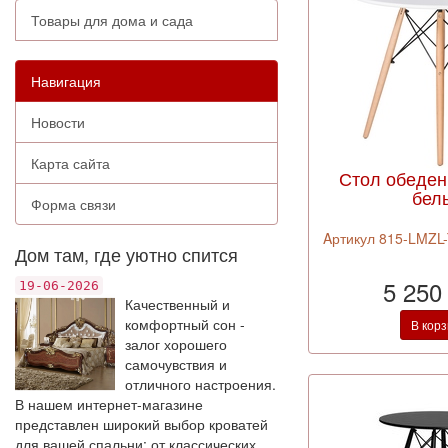
Товары для дома и сада
Навигация
Новости
Карта сайта
Стол обеде
бел
Форма связи
Aртикул 815-LMZL-
Дом там, где уютно спится
5 250
19-06-2026
Качественный и
комфортный сон -
В кор
залог хорошего
самочувствия и
отличного настроения.
В нашем интернет-магазине
представлен широкий выбор кроватей
для вашей спальни: от классических