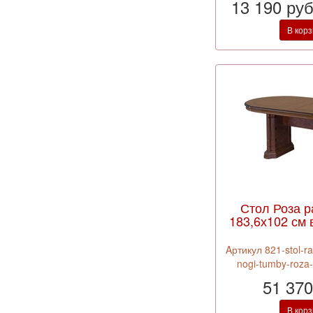
13 190 ру
В кор
Стол Роза 
183,6х102 см 
Aртикул 821-stol-ra
nogi-tumby-roza
51 370
В кор