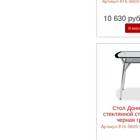
Aртикул 816-S603
10 630 ру
В кор
Стол Донн
стеклянной с
черная 
Aртикул 816-S605