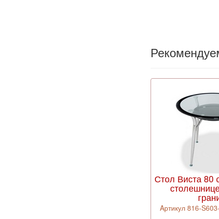
Рекомендуе
Стол Виста 80 
столешнице
гран
Aртикул 816-S603