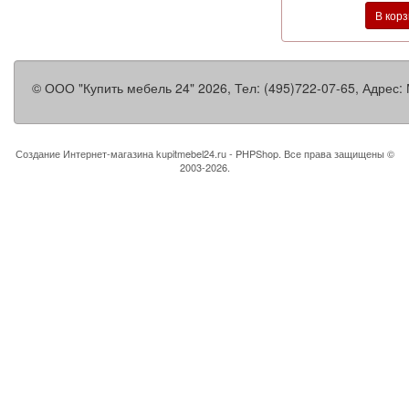
В кор
©
ООО "Купить мебель 24"
2026, Тел:
(495)722-07-65
,
Адрес:
Создание Интернет-магазина
kupitmebel24.ru - PHPShop. Все права защищены ©
2003-2026.