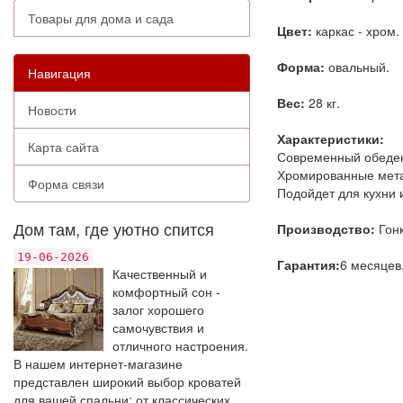
Товары для дома и сада
Цвет:
каркас - хром.
Форма:
овальный.
Навигация
Вес:
28 кг.
Новости
Характеристики:
Карта сайта
Современный обеден
Хромированные метал
Форма связи
Подойдет для кухни 
Дом там, где уютно спится
Производство:
Гонк
19-06-2026
Гарантия:
6 месяцев
Качественный и
комфортный сон -
залог хорошего
самочувствия и
отличного настроения.
В нашем интернет-магазине
представлен широкий выбор кроватей
для вашей спальни: от классических