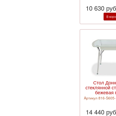
10 630 ру
В кор
Стол Донн
стеклянной с
бежевая 
Aртикул 816-S605
14 440 ру