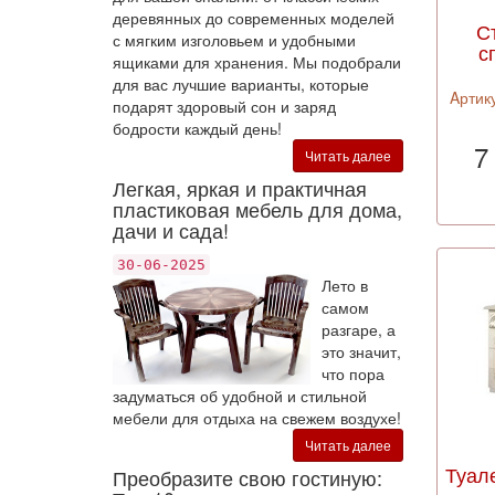
деревянных до современных моделей
С
с мягким изголовьем и удобными
с
ящиками для хранения. Мы подобрали
для вас лучшие варианты, которые
Aртику
подарят здоровый сон и заряд
бодрости каждый день!
7
Читать далее
Легкая, яркая и практичная
пластиковая мебель для дома,
дачи и сада!
30-06-2025
Лето в
самом
разгаре, а
это значит,
что пора
задуматься об удобной и стильной
мебели для отдыха на свежем воздухе!
Читать далее
Туал
Преобразите свою гостиную: