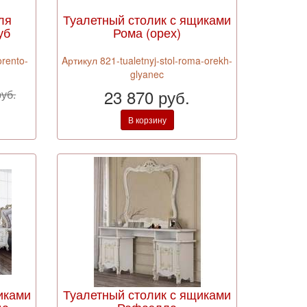
ля
Туалетный столик с ящиками
уб
Рома (орех)
orento-
Aртикул 821-tualetnyj-stol-roma-orekh-
glyanec
23 870 руб.
руб.
В корзину
иками
Туалетный столик с ящиками
да
Рафаэлла