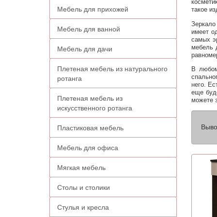
косметик
Мебель для прихожей
такое и
Зеркало 
Мебель для ванной
имеет о
самых э
мебель 
Мебель для дачи
равноме
Плетеная мебель из натурального
В любом
ротанга
спально
него. Ес
еще буд
Плетеная мебель из
можете з
искусственного ротанга
Выво
Пластиковая мебель
Мебель для офиса
Мягкая мебель
Столы и столики
Стулья и кресла