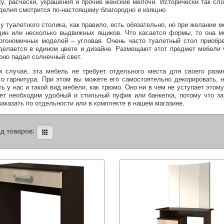
у, расчески, украшения и прочие женские мелочи. Исторически так сло
зделия смотрится по-настоящему благородно и изящно.
у туалетного столика, как правило, есть обязательно, но при желании 
дин или несколько выдвижных ящиков. Что касается формы, то она мо
ргономичных моделей – угловая. Очень часто туалетный стол приобре
делается в едином цвете и дизайне. Размещают этот предмет мебели ч
рно падал солнечный свет.
 случае, эта мебель не требует отдельного места для своего раз
го гарнитура. При этом вы можете его самостоятельно декорировать, 
ть у нас и такой вид мебели, как трюмо. Оно ни в чем не уступает это
ет необходим удобный и стильный пуфик или банкетка, потому что з
аказать по отдельности или в комплекте в нашем магазине.
д товаров: