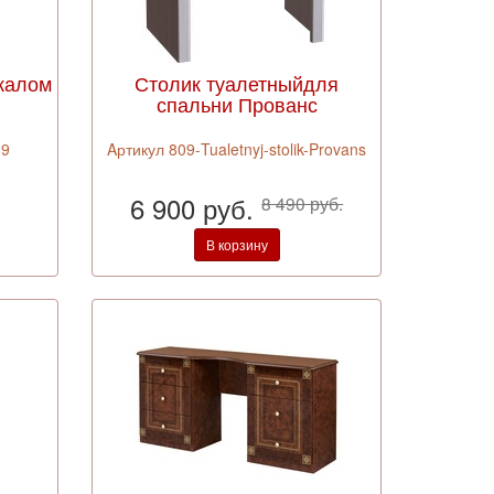
ркалом
Столик туалетныйдля
спальни Прованс
39
Aртикул 809-Tualetnyj-stolik-Provans
6 900 руб.
8 490 руб.
В корзину