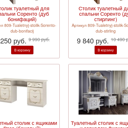
толик туалетный для
Столик туалетный д
пальни Соренто (дуб
спальни Соренто (д
бонифаций)
стирлинг)
л 809-Tualetnyj-stolik-Sorento-
Aртикул 809-Tualetnyj-stolik-S
dub-bonifacij
dub-stirling
 250 руб.
9 840 руб.
9 990 руб.
10 490 
В корзину
В корзину
етный столик с ящиками
Туалетный столик с ящ
Роза (бежевый)
и зеркалом Джокон