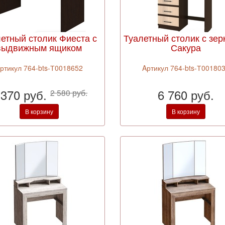
етный столик Фиеста с
Туалетный столик с зе
выдвижным ящиком
Сакура
ртикул 764-bts-Т0018652
Aртикул 764-bts-Т00180
 370 руб.
6 760 руб.
2 580 руб.
В корзину
В корзину