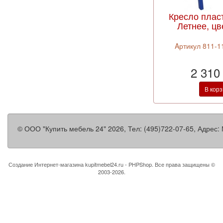
Кресло плас
Летнее, цв
Aртикул 811-11
2 310
В кор
©
ООО "Купить мебель 24"
2026, Тел:
(495)722-07-65
,
Адрес:
Создание Интернет-магазина
kupitmebel24.ru - PHPShop. Все права защищены ©
2003-2026.