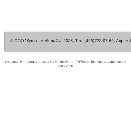
©
ООО "Купить мебель 24"
2026, Тел:
(495)722-07-65
,
Адрес:
Создание Интернет-магазина
kupitmebel24.ru - PHPShop. Все права защищены ©
2003-2026.