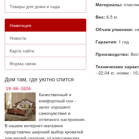
Материалы:
пластик
Товары для дома и сада
Вес:
6,5 кг.
Навигация
Объем упаковки:
си
Новости
Гарантия:
1 год
Карта сайта
Производство:
Вост
Форма связи
Технические харак
- 22,04 кг, ножки - 10
Дом там, где уютно спится
19-06-2026
Качественный и
комфортный сон -
залог хорошего
самочувствия и
отличного настроения.
В нашем интернет-магазине
представлен широкий выбор кроватей
для вашей спальни: от классических