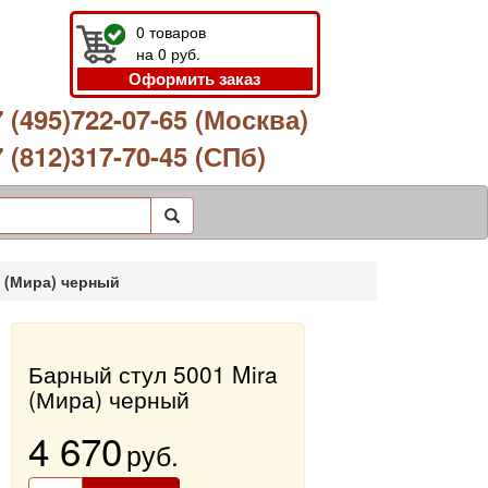
0
товаров
на
0
руб.
Оформить заказ
 (495)722-07-65 (Москва)
 (812)317-70-45 (СПб)
a (Мира) черный
Барный стул 5001 Mira
(Мира) черный
4 670
руб.