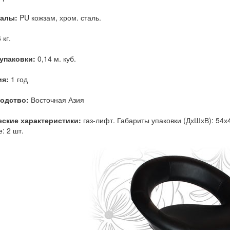
алы:
PU кожзам, хром. сталь.
 кг.
упаковки:
0,14 м. куб.
ия:
1 год
одство:
Восточная Азия
еские характеристики:
газ-лифт. Габариты упаковки (ДхШхВ): 54х46
: 2 шт.