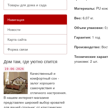
Товары для дома и сада
Материалы:
PU кожз
Вес:
6,07 кг.
Навигация
Объем упаковки:
0,
Новости
Гарантия:
1 год
Карта сайта
Производство:
Вост
Форма связи
Технические харак
Дом там, где уютно спится
упаковке: 2 шт.
19-06-2026
Качественный и
комфортный сон -
залог хорошего
самочувствия и
отличного настроения.
В нашем интернет-магазине
представлен широкий выбор кроватей
для вашей спальни: от классических