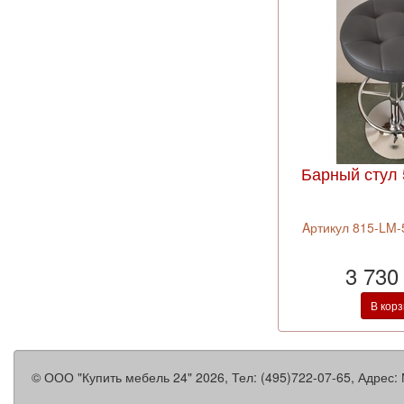
Барный стул
Aртикул 815-LM-5
3 730
В кор
©
ООО "Купить мебель 24"
2026, Тел:
(495)722-07-65
,
Адрес: