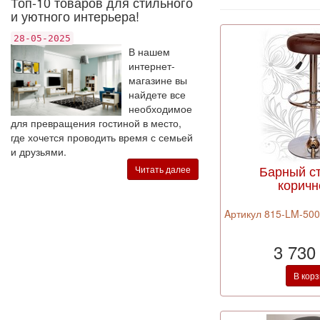
Топ-10 товаров для стильного
и уютного интерьера!
28-05-2025
В нашем
интернет-
магазине вы
найдете все
необходимое
для превращения гостиной в место,
где хочется проводить время с семьей
и друзьями.
Барный с
Читать далее
корич
Aртикул 815-LM-5008
3 730
В кор