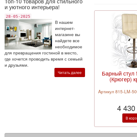
Топ-10 товаров для стильного
и уютного интерьера!
28-05-2025
В нашем
интернет-
магазине вы
найдете все
необходимое
для превращения гостиной в место,
где хочется проводить время с семьей
и друзьями.
Барный стул 
Читать далее
(Крюгер) 
Aртикул 815-LM-50
4 430
В кор