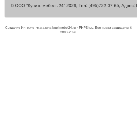
©
ООО "Купить мебель 24"
2026, Тел:
(495)722-07-65
,
Адрес:
Создание Интернет-магазина
kupitmebel24.ru - PHPShop. Все права защищены ©
2003-2026.