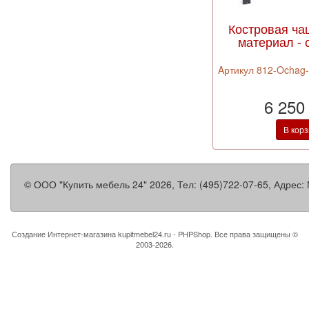
Костровая ча
материал - 
Aртикул 812-Ochag-d
6 250
В кор
©
ООО "Купить мебель 24"
2026, Тел:
(495)722-07-65
,
Адрес:
Создание Интернет-магазина
kupitmebel24.ru - PHPShop. Все права защищены ©
2003-2026.