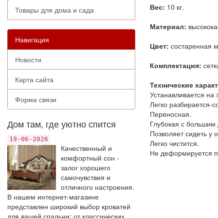
Вес:
10 кг.
Товары для дома и сада
Материал:
высокока
Навигация
Цвет:
состаренная 
Новости
Комплектация:
сетка
Карта сайта
Технические харак
Устанавливается на 
Форма связи
Легко разбирается-с
Переносная.
Дом там, где уютно спится
Глубокая с большим
Позволяет сидеть у о
19-06-2026
Легко чистится.
Качественный и
Не деформируется п
комфортный сон -
залог хорошего
самочувствия и
отличного настроения.
В нашем интернет-магазине
представлен широкий выбор кроватей
для вашей спальни: от классических