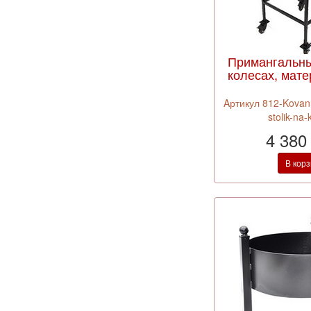
Примангальны
колесах, мате
Aртикул 812-Kovann
stolik-na
4 380
В кор