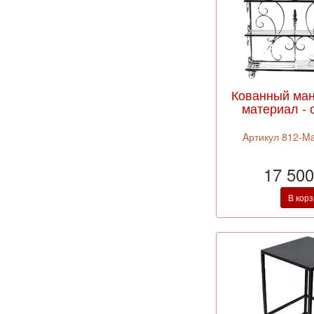
Кованный ман
материал - 
Aртикул 812-M
17 500
В кор