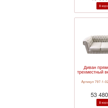
В кор
Диван прям
трехместный в
Aртикул 797-1-02
53 480
В кор