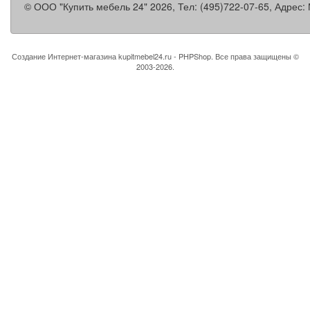
©
ООО "Купить мебель 24"
2026, Тел:
(495)722-07-65
,
Адрес:
Создание Интернет-магазина
kupitmebel24.ru - PHPShop. Все права защищены ©
2003-2026.