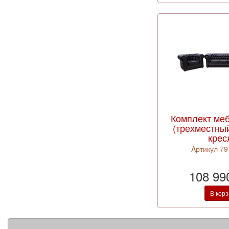
Комплект ме
(трехместный
крес
Aртикул 79
108 99
В кор