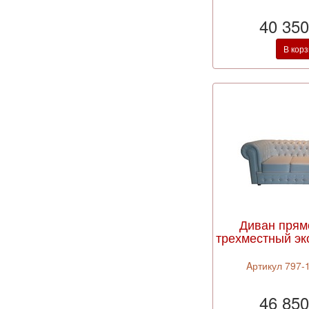
40 350
В кор
Диван прям
трехместный эк
Aртикул 797-1
46 850