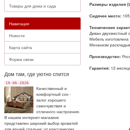
Размеры изделия (
Товары для дома и сада
Сидячее место:
105
Навигация
Технические харак
Диван двухместный с
Новости
Мебель изготовлена 
Механизм раскладыв
Карта сайта
Производство:
Рос
Форма связи
Гарантия:
12 месяц
Дом там, где уютно спится
19-06-2026
Качественный и
комфортный сон -
залог хорошего
самочувствия и
отличного настроения.
В нашем интернет-магазине
представлен широкий выбор кроватей
для вашей спальни: от классических