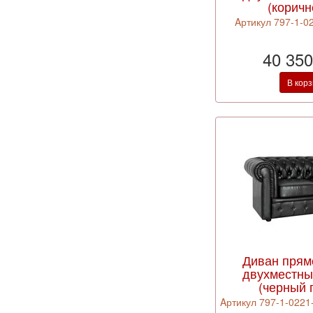
(корич
Aртикул 797-1-02
40 350
В кор
Диван прям
двухместны
(черный 
Aртикул 797-1-0221-