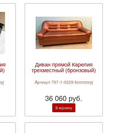
ия
Диван прямой Карелия
й)
трехместный (бронзовый)
yj
Aртикул 797-1-0229-bronzovyj
36 060 руб.
В корзину