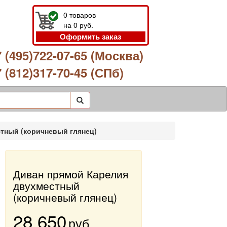
0
товаров
на
0
руб.
Оформить заказ
 (495)722-07-65 (Москва)
 (812)317-70-45 (СПб)
тный (коричневый глянец)
Диван прямой Карелия
двухместный
(коричневый глянец)
28 650
руб.