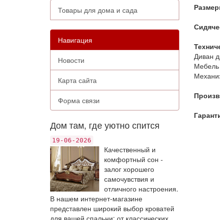
Размер
Товары для дома и сада
Сидяче
Навигация
Технич
Диван д
Новости
Мебель 
Механиз
Карта сайта
Произв
Форма связи
Гарант
Дом там, где уютно спится
19-06-2026
Качественный и
комфортный сон -
залог хорошего
самочувствия и
отличного настроения.
В нашем интернет-магазине
представлен широкий выбор кроватей
для вашей спальни: от классических