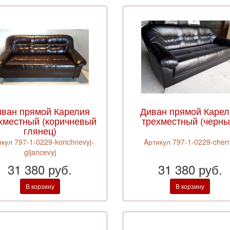
иван прямой Карелия
Диван прямой Карел
хместный (коричневый
трехместный (черны
глянец)
кул 797-1-0229-korichnevyj-
Aртикул 797-1-0229-chern
gljancevyj
31 380 руб.
31 380 руб.
В корзину
В корзину