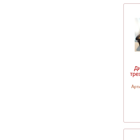
Д
тре
Aрти