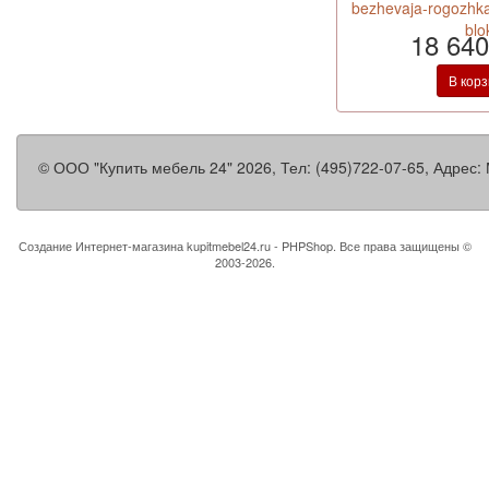
bezhevaja-rogozhka
blo
18 640
В кор
©
ООО "Купить мебель 24"
2026, Тел:
(495)722-07-65
,
Адрес:
Создание Интернет-магазина
kupitmebel24.ru - PHPShop. Все права защищены ©
2003-2026.