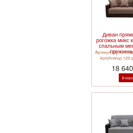
Диван прям
рогожка микс 
спальным ме
пружинн
Aртикул 797--1-004
korichnevyj-120-
18 640
В кор