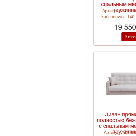
спальным ме
пружинн
Aртикул 797--1-
korichnevaja-140-
19 550
В кор
Диван прям
полностью беж
с спальным м
пружинн
Aртикул 797--1-