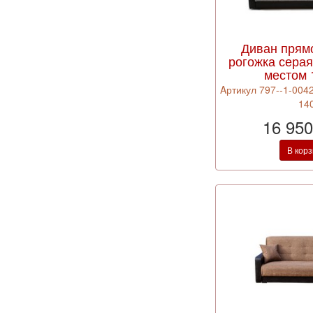
Диван прям
рогожка сера
местом 
Aртикул 797--1-0042
14
16 950
В кор