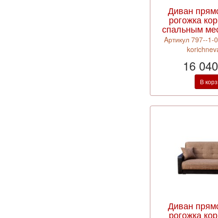
Диван прям
рогожка кор
спальным ме
Aртикул 797--1-
korichnev
16 040
В кор
Диван прям
рогожка кор