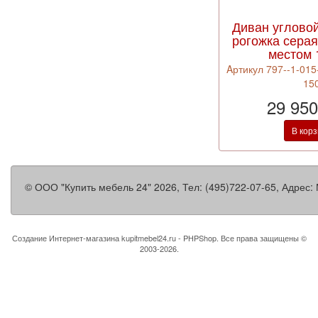
Диван углово
рогожка сера
местом 
Aртикул 797--1-015
15
29 950
В кор
©
ООО "Купить мебель 24"
2026, Тел:
(495)722-07-65
,
Адрес:
Создание Интернет-магазина
kupitmebel24.ru - PHPShop. Все права защищены ©
2003-2026.