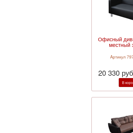
Офисный див
местный 
Aртикул 79
20 330 ру
В кор