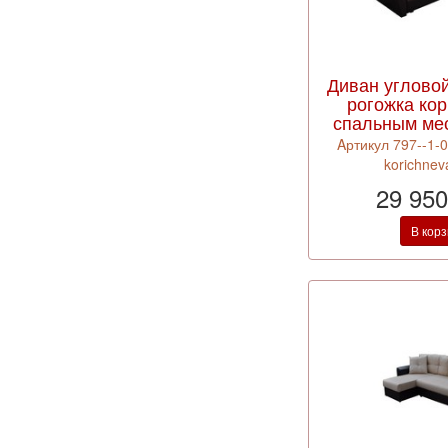
Диван углово
рогожка кор
спальным ме
Aртикул 797--1-
korichnev
29 950
В кор