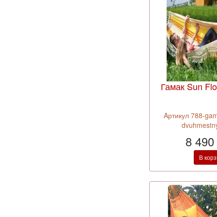
Гамак Sun Fl
Aртикул 788-gam
dvuhmestnyj
8 490
В кор