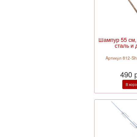
Шампур 55 см,
сталь и 
Aртикул 812-S
490 
В кор