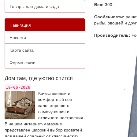
Вес:
300 г
Товары для дома и сада
Особенности:
решет
рыбы, овощей и друг
Навигация
Производитель:
Ро
Новости
Карта сайта
Форма связи
Дом там, где уютно спится
19-06-2026
Качественный и
комфортный сон -
залог хорошего
самочувствия и
отличного настроения.
В нашем интернет-магазине
представлен широкий выбор кроватей
для вашей спальни: от классических