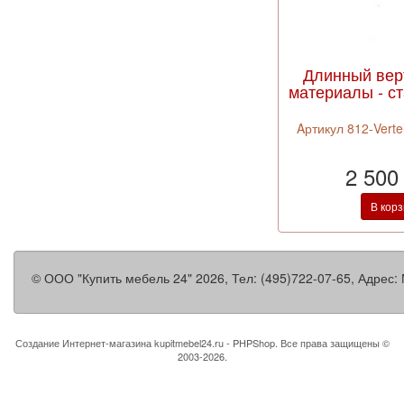
Длинный вер
материалы - ст
Aртикул 812-Verte
2 500
В кор
©
ООО "Купить мебель 24"
2026, Тел:
(495)722-07-65
,
Адрес:
Создание Интернет-магазина
kupitmebel24.ru - PHPShop. Все права защищены ©
2003-2026.