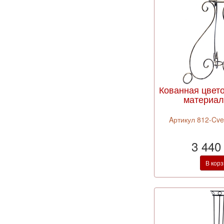
Кованная цвет
материал 
Aртикул 812-Cve
3 440
В кор