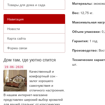
Материалы:
экокожа
Товары для дома и сада
Вес:
12,75 кг.
Навигация
Максимальная нагр
Новости
Объем упаковки:
0,
Карта сайта
Гарантия:
1 год
Форма связи
Производство:
Вост
Дом там, где уютно спится
Технические харак
шт.
19-06-2026
Качественный и
комфортный сон -
залог хорошего
самочувствия и
отличного настроения.
В нашем интернет-магазине
представлен широкий выбор кроватей
для вашей спальни: от классических