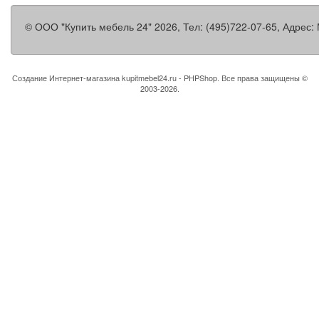
©
ООО "Купить мебель 24"
2026, Тел:
(495)722-07-65
,
Адрес:
Создание Интернет-магазина
kupitmebel24.ru - PHPShop. Все права защищены ©
2003-2026.