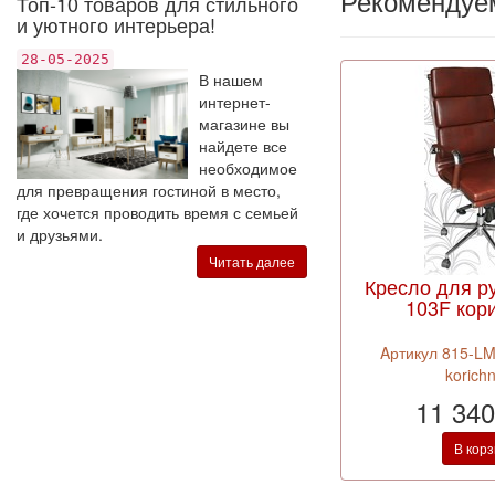
Рекомендуе
Топ-10 товаров для стильного
и уютного интерьера!
28-05-2025
В нашем
интернет-
магазине вы
найдете все
необходимое
для превращения гостиной в место,
где хочется проводить время с семьей
и друзьями.
Читать далее
Кресло для р
103F кор
Aртикул 815-LM
korich
11 340
В кор