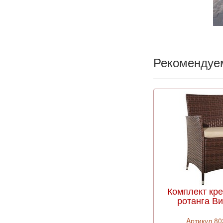
Рекомендуе
Комплект кре
ротанга В
Aртикул 80