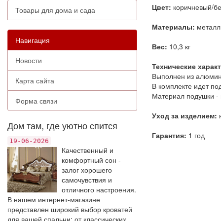
Цвет:
коричневый/б
Товары для дома и сада
Материалы:
металли
Навигация
Вес:
10,3 кг
Новости
Технические харак
Выполнен из алюмин
Карта сайта
В комплекте идет по
Материал подушки -
Форма связи
Уход за изделием:
Дом там, где уютно спится
Гарантия:
1 год
19-06-2026
Качественный и
комфортный сон -
залог хорошего
самочувствия и
отличного настроения.
В нашем интернет-магазине
представлен широкий выбор кроватей
для вашей спальни: от классических