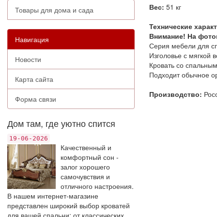
Вес:
51 кг
Товары для дома и сада
Технические харак
Внимание! На фото
Навигация
Серия мебели для с
Изголовье с мягкой в
Новости
Кровать со спальным
Подходит обычное о
Карта сайта
Производство:
Рос
Форма связи
Дом там, где уютно спится
19-06-2026
Качественный и
комфортный сон -
залог хорошего
самочувствия и
отличного настроения.
В нашем интернет-магазине
представлен широкий выбор кроватей
для вашей спальни: от классических