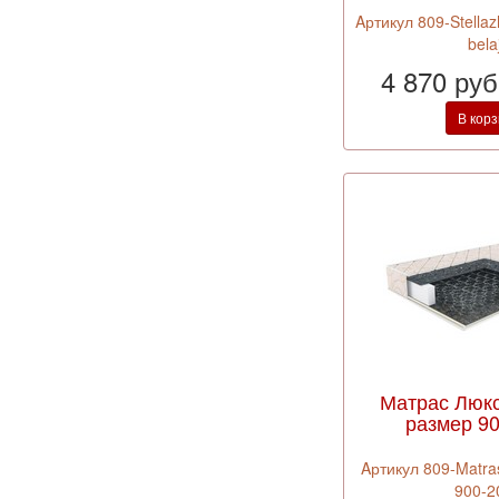
Aртикул 809-Stella
bela
4 870 ру
В кор
Матрас Люк
размер 9
Aртикул 809-Matras
900-2