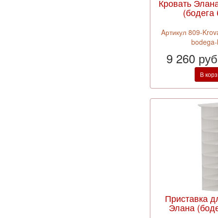
Кровать Элан
(бодега 
Aртикул 809-Krov
bodega-
9 260 ру
В кор
Приставка д
Элана (боде