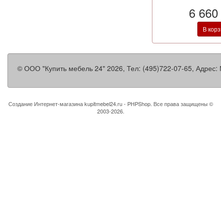
6 660
В кор
©
ООО "Купить мебель 24"
2026, Тел:
(495)722-07-65
,
Адрес:
Создание Интернет-магазина
kupitmebel24.ru - PHPShop. Все права защищены ©
2003-2026.