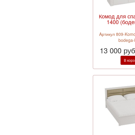
Комод для сп
1400 (боде
Aртикул 809-Komo
bodega-
13 000 ру
В кор