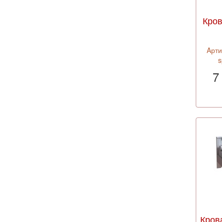
Кров
Aрти
s
7
Кров