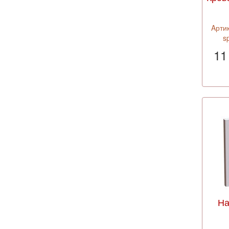
Aрти
s
11
На