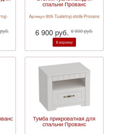
спальни Прованс
nyj-
Aртикул 809-Tualetnyj-stolik-Provans
6 900 руб.
руб.
6 900 руб.
В корзину
ованс
Тумба прикроватная для
спальни Прованс