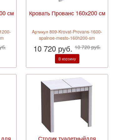
00 см
Кровать Прованс 160х200 см
1200-
Aртикул 809-Krovat-Provans-1600-
sm
spalnoe-mesto-160h200-sm
10 720 руб.
уб.
10 720 руб.
В корзину
 для
Столик туалетныйдля