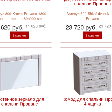
спальни Прованс
кул 809-Krovat-Provans-1800-
Aртикул 809-Shkaf-dvuhdver
palnoe-mesto-180h200-sm
Provans
 620 руб.
23 720 руб.
11 620 руб.
23 720 
В корзину
В корзину
стенное зеркало для
Комод для спальни Пр
спальни Прованс
4 ящика