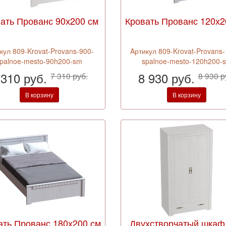
ать Прованс 90х200 см
Кровать Прованс 120х2
кул 809-Krovat-Provans-900-
Aртикул 809-Krovat-Provans-
palnoe-mesto-90h200-sm
spalnoe-mesto-120h200-
 310 руб.
8 930 руб.
7 310 руб.
8 930 р
В корзину
В корзину
ать Прованс 180х200 см
Двухстворчатый шкаф