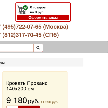
0
товаров
на
0
руб.
Оформить заказ
 (495)722-07-65 (Москва)
 (812)317-70-45 (СПб)
 см
Кровать Прованс
140х200 см
9 180
руб.
11 290 руб.