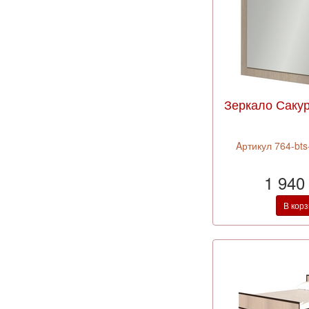
Зеркало Сакур
Aртикул 764-bt
1 940
В кор