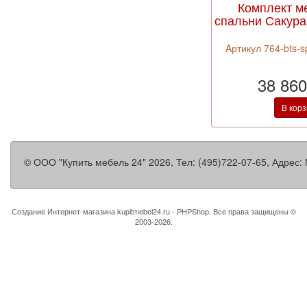
Комплект м
спальни Сакура
Aртикул 764-bts-s
38 860
В кор
©
ООО "Купить мебель 24"
2026, Тел:
(495)722-07-65
,
Адрес:
Создание Интернет-магазина
kupitmebel24.ru - PHPShop. Все права защищены ©
2003-2026.