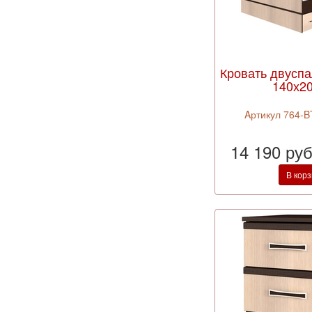
Кровать двусп
140х2
Aртикул 764-
14 190 ру
В кор