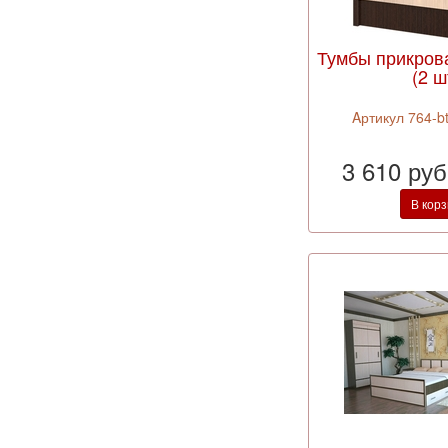
Тумбы прикров
(2 ш
Aртикул 764-b
3 610 ру
В кор