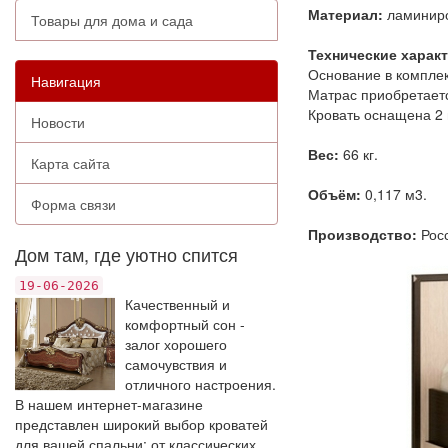
Материал:
ламиниро
Товары для дома и сада
Технические харак
Основание в комплек
Навигация
Матрас приобретаетс
Кровать оснащена 2
Новости
Вес:
66 кг.
Карта сайта
Объём:
0,117 м3.
Форма связи
Производство:
Росс
Дом там, где уютно спится
19-06-2026
Качественный и
комфортный сон -
залог хорошего
самочувствия и
отличного настроения.
В нашем интернет-магазине
представлен широкий выбор кроватей
для вашей спальни: от классических