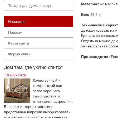
Материалы:
массив
Товары для дома и сада
Вес:
46,1 кг
Навигация
Технические харак
Детская кровать из 
Новости
Кровать со спальным
Отдельно можно доку
Карта сайта
Универсальная сборк
Форма связи
Производство:
Рос
Дом там, где уютно спится
19-06-2026
Качественный и
комфортный сон -
залог хорошего
самочувствия и
отличного настроения.
В нашем интернет-магазине
представлен широкий выбор кроватей
для вашей спальни: от классических