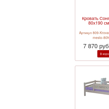
Кровать Соня
80х190 см
Aртикул 809-Krova
mesto-80
7 870 ру
В кор