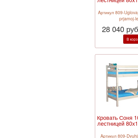
Aртикул 809-Uglovaj
prjamoj-le
28 040 ру
В кор
Кровать Соня 1
лестницей 80х1
Aртикул 809-Dvuhj