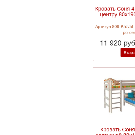
Кровать Соня 4
центру 80х190
Aртикул 809-Krovat-
po-ce
11 920 ру
В кор
Кровать Соня
лестницей 80х1