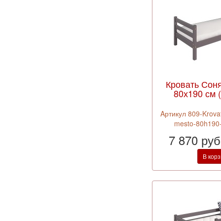
Кровать Сон
80х190 см 
Aртикул 809-Krova
mesto-80h190
7 870 ру
В кор