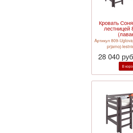
Кровать Соня
лестницей 
(лава
Aртикул 809-Uglovaj
prjamoj-lestn
28 040 ру
В кор