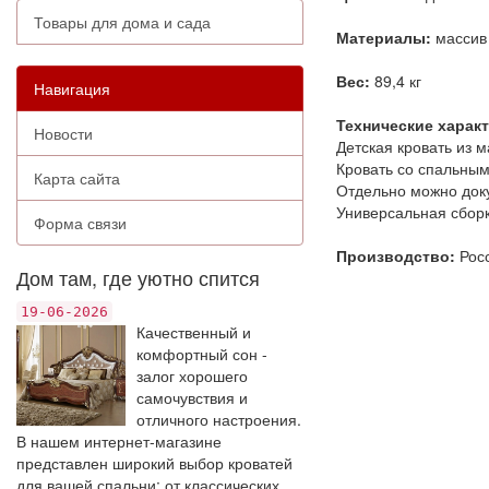
Товары для дома и сада
Материалы:
массив
Вес:
89,4 кг
Навигация
Технические харак
Новости
Детская кровать из 
Кровать со спальным
Карта сайта
Отдельно можно доку
Универсальная сборк
Форма связи
Производство:
Рос
Дом там, где уютно спится
19-06-2026
Качественный и
комфортный сон -
залог хорошего
самочувствия и
отличного настроения.
В нашем интернет-магазине
представлен широкий выбор кроватей
для вашей спальни: от классических