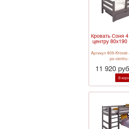
Кровать Соня 4
центру 80х190 
Aртикул 809-Krovat-
po-centru
11 920 ру
В кор