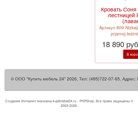
Кровать Соня 
лестницей 
(лава
Aртикул 809-Nizkaj
prjamoj-lestn
18 890 ру
В кор
©
ООО "Купить мебель 24"
2026, Тел:
(495)722-07-65
,
Адрес:
Создание Интернет-магазина
kupitmebel24.ru - PHPShop. Все права защищены ©
2003-2026.