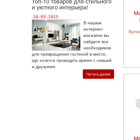
Топ-10 товаров для стильного
и уютного интерьера!
Ма
28-05-2025
В нашем
интернет-
Aртик
магазине вы
найдете все
необходимое
для превращения гостиной в место,
где хочется проводить время с семьей
и друзьями.
Читать далее
Ма