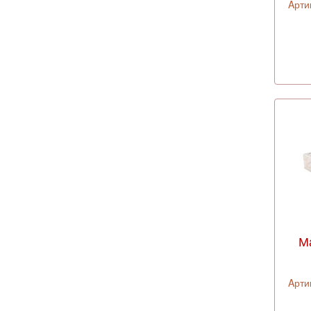
Aрти
М
Aрти