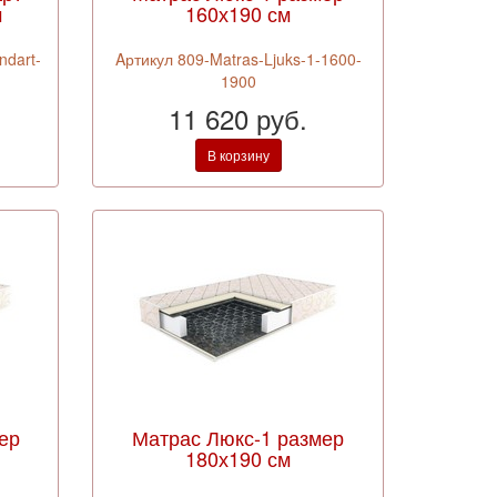
м
160х190 см
ndart-
Aртикул 809-Matras-Ljuks-1-1600-
1900
11 620 руб.
В корзину
ер
Матрас Люкс-1 размер
180х190 см