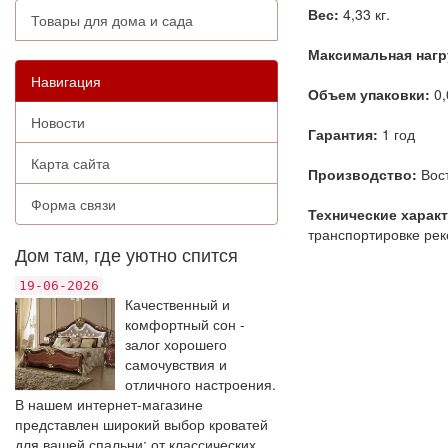
Вес:
4,33 кг.
Товары для дома и сада
Максимальная нагр
Навигация
Объем упаковки:
0,
Новости
Гарантия:
1 год
Карта сайта
Производство:
Вост
Форма связи
Технические харак
транспортировке рек
Дом там, где уютно спится
19-06-2026
Качественный и
комфортный сон -
залог хорошего
самочувствия и
отличного настроения.
В нашем интернет-магазине
представлен широкий выбор кроватей
для вашей спальни: от классических