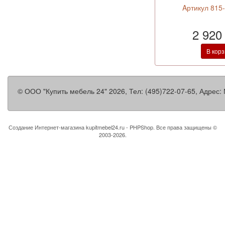
Aртикул 815
2 920
В кор
©
ООО "Купить мебель 24"
2026, Тел:
(495)722-07-65
,
Адрес:
Создание Интернет-магазина
kupitmebel24.ru - PHPShop. Все права защищены ©
2003-2026.