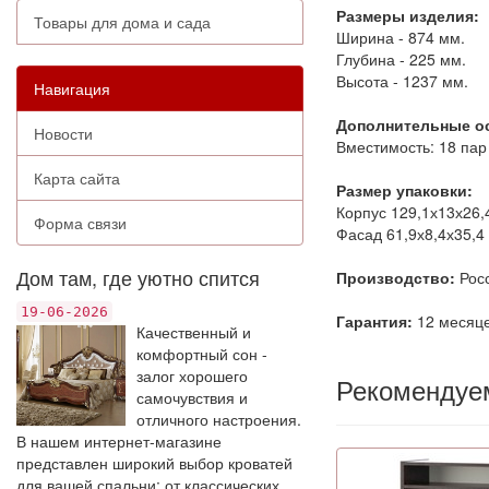
Размеры изделия:
Товары для дома и сада
Ширина - 874 мм.
Глубина - 225 мм.
Высота - 1237 мм.
Навигация
Дополнительные ос
Новости
Вместимость: 18 пар
Карта сайта
Размер упаковки:
Корпус 129,1х13х26,4 
Форма связи
Фасад 61,9х8,4х35,4 с
Дом там, где уютно спится
Производство:
Росс
19-06-2026
Гарантия:
12 месяце
Качественный и
комфортный сон -
залог хорошего
Рекомендуе
самочувствия и
отличного настроения.
В нашем интернет-магазине
представлен широкий выбор кроватей
для вашей спальни: от классических