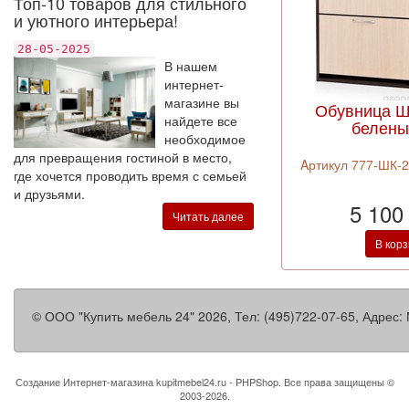
Топ-10 товаров для стильного
и уютного интерьера!
28-05-2025
В нашем
интернет-
магазине вы
Обувница Ш
найдете все
белены
необходимое
для превращения гостиной в место,
Aртикул 777-ШК-2
где хочется проводить время с семьей
и друзьями.
5 100
Читать далее
В кор
©
ООО "Купить мебель 24"
2026, Тел:
(495)722-07-65
,
Адрес:
Создание Интернет-магазина
kupitmebel24.ru - PHPShop. Все права защищены ©
2003-2026.