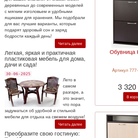
деревянных до современных моделей
с мягким изголовьем и удобными
ящиками для хранения. Мы подобрали
для вас лучшие варианты, которые
подарят здоровый сон и заряд
бодрости каждый день!
Читать далее
Обувница К
Легкая, яркая и практичная
пластиковая мебель для дома,
дачи и сада!
Aртикул 777
30-06-2025
Лето в
3 320
самом
разгаре, а
В кор
это значит,
что пора
задуматься об удобной и стильной
мебели для отдыха на свежем воздухе!
Читать далее
Преобразите свою гостиную: