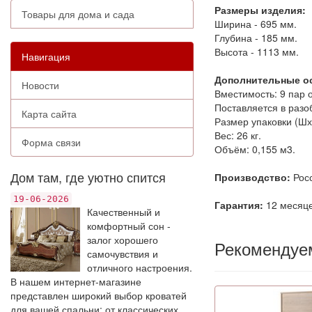
Размеры изделия:
Товары для дома и сада
Ширина - 695 мм.
Глубина - 185 мм.
Высота - 1113 мм.
Навигация
Дополнительные ос
Новости
Вместимость: 9 пар 
Поставляется в разо
Карта сайта
Размер упаковки (Шх
Вес: 26 кг.
Форма связи
Объём: 0,155 м3.
Дом там, где уютно спится
Производство:
Росс
19-06-2026
Гарантия:
12 месяце
Качественный и
комфортный сон -
залог хорошего
Рекомендуе
самочувствия и
отличного настроения.
В нашем интернет-магазине
представлен широкий выбор кроватей
для вашей спальни: от классических