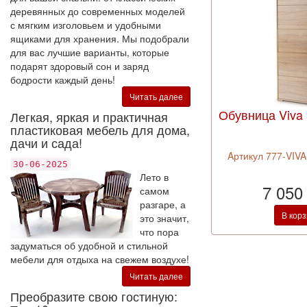
деревянных до современных моделей
с мягким изголовьем и удобными
ящиками для хранения. Мы подобрали
для вас лучшие варианты, которые
подарят здоровый сон и заряд
бодрости каждый день!
Читать далее
Обувница Viva 
Легкая, яркая и практичная
пластиковая мебель для дома,
дачи и сада!
Aртикул 777-VIV
30-06-2025
Лето в
7 050
самом
разгаре, а
В кор
это значит,
что пора
задуматься об удобной и стильной
мебели для отдыха на свежем воздухе!
Читать далее
Преобразите свою гостиную: