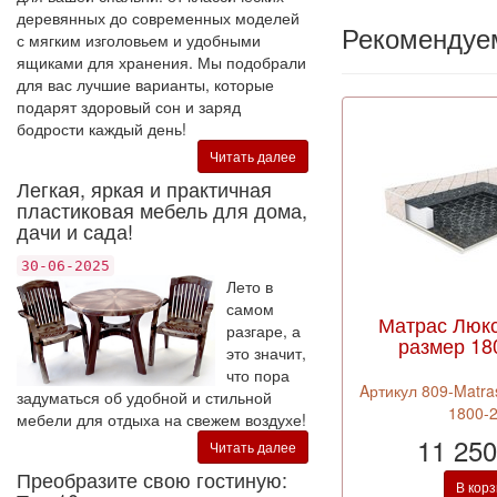
деревянных до современных моделей
Рекомендуе
с мягким изголовьем и удобными
ящиками для хранения. Мы подобрали
для вас лучшие варианты, которые
подарят здоровый сон и заряд
бодрости каждый день!
Читать далее
Легкая, яркая и практичная
пластиковая мебель для дома,
дачи и сада!
30-06-2025
Лето в
самом
Матрас Люк
разгаре, а
размер 18
это значит,
что пора
Aртикул 809-Matras
задуматься об удобной и стильной
1800-
мебели для отдыха на свежем воздухе!
11 250
Читать далее
Преобразите свою гостиную:
В кор