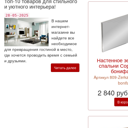
Топ-10 товаров для стильного
и уютного интерьера!
28-05-2025
В нашем
интернет-
магазине вы
найдете все
необходимое
для превращения гостиной в место,
где хочется проводить время с семьей
Настенное з
и друзьями.
спальни Со
Читать далее
бониф
Aртикул 809-Zerka
bonifa
2 840 ру
В кор