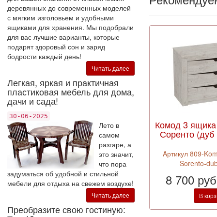
деревянных до современных моделей
с мягким изголовьем и удобными
ящиками для хранения. Мы подобрали
для вас лучшие варианты, которые
подарят здоровый сон и заряд
бодрости каждый день!
Читать далее
Легкая, яркая и практичная
пластиковая мебель для дома,
дачи и сада!
30-06-2025
Комод 3 ящика
Лето в
Соренто (дуб
самом
разгаре, а
Aртикул 809-Kom
это значит,
Sorento-dub
что пора
задуматься об удобной и стильной
8 700 ру
мебели для отдыха на свежем воздухе!
Читать далее
В кор
Преобразите свою гостиную: