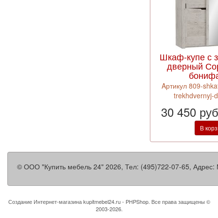
Шкаф-купе с з
дверный Со
бониф
Aртикул 809-shka
trekhdvernyj-d
30 450 ру
В кор
©
ООО "Купить мебель 24"
2026, Тел:
(495)722-07-65
,
Адрес:
Создание Интернет-магазина
kupitmebel24.ru - PHPShop. Все права защищены ©
2003-2026.