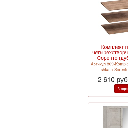
Комплект 
четырехствор
Соренто (дуб
Aртикул 809-Komplek
shkafa-Sorento
2 610 ру
В кор