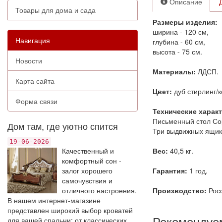
Описание
Товары для дома и сада
Размеры изделия:
ширина - 120 см,
Навигация
глубина - 60 см,
высота - 75 см.
Новости
Материалы:
ЛДСП.
Карта сайта
Цвет:
дуб стирлинг/
Форма связи
Технические харак
Письменный стол Со
Дом там, где уютно спится
Три выдвижных ящик
19-06-2026
Качественный и
Вес:
40,5 кг.
комфортный сон -
залог хорошего
Гарантия:
1 год.
самочувствия и
отличного настроения.
Производство:
Росс
В нашем интернет-магазине
представлен широкий выбор кроватей
Рекомендуе
для вашей спальни: от классических