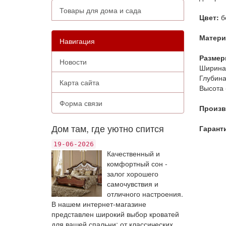
Товары для дома и сада
Цвет:
б
Матер
Навигация
Размер
Новости
Ширина 
Глубина 
Карта сайта
Высота 
Форма связи
Произв
Дом там, где уютно спится
Гарант
19-06-2026
Качественный и
комфортный сон -
залог хорошего
самочувствия и
отличного настроения.
В нашем интернет-магазине
представлен широкий выбор кроватей
для вашей спальни: от классических