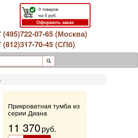
0
товаров
на
0
руб.
Оформить заказ
 (495)722-07-65 (Москва)
 (812)317-70-45 (СПб)
а
Прикроватная тумба из
серии Диана
11 370
руб.