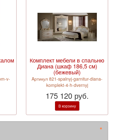
калом
Комплект мебели в спальню
Диана (шкаф 186,5 см)
(бежевый)
om-v-
Aртикул 821-spalnyj-garnitur-diana-
komplekt-4-h-dvernyj
175 120 руб.
В корзину