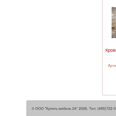
Кров
Aрти
©
ООО "Купить мебель 24"
2026, Тел:
(495)722-0