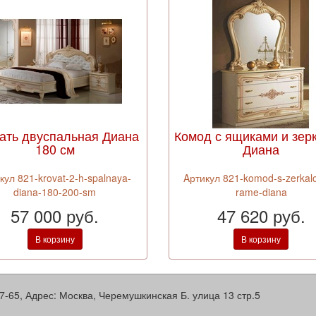
ать двуспальная Диана
Комод с ящиками и зер
180 см
Диана
кул 821-krovat-2-h-spalnaya-
Aртикул 821-komod-s-zerkal
diana-180-200-sm
rame-diana
57 000 руб.
47 620 руб.
В корзину
В корзину
7-65
,
Адрес:
Москва, Черемушкинская Б. улица 13 стр.5