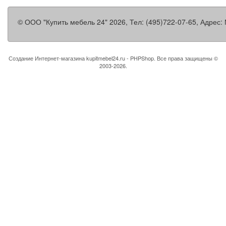
©
ООО "Купить мебель 24"
2026, Тел:
(495)722-07-65
,
Адрес:
Создание Интернет-магазина
kupitmebel24.ru - PHPShop. Все права защищены ©
2003-2026.