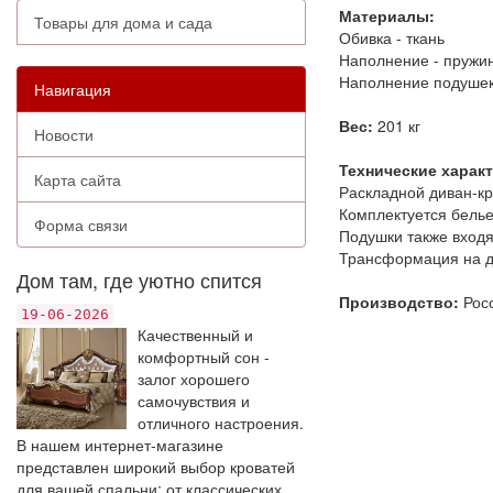
Материалы:
Товары для дома и сада
Обивка - ткань
Наполнение - пружи
Наполнение подушек
Навигация
Вес:
201 кг
Новости
Технические харак
Карта сайта
Раскладной диван-кр
Комплектуется бель
Форма связи
Подушки также входя
Трансформация на д
Дом там, где уютно спится
Производство:
Рос
19-06-2026
Качественный и
комфортный сон -
залог хорошего
самочувствия и
отличного настроения.
В нашем интернет-магазине
представлен широкий выбор кроватей
для вашей спальни: от классических