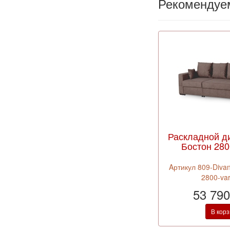
Рекомендуе
Раскладной д
Бостон 2800
Aртикул 809-Divan
2800-var
53 790
В кор