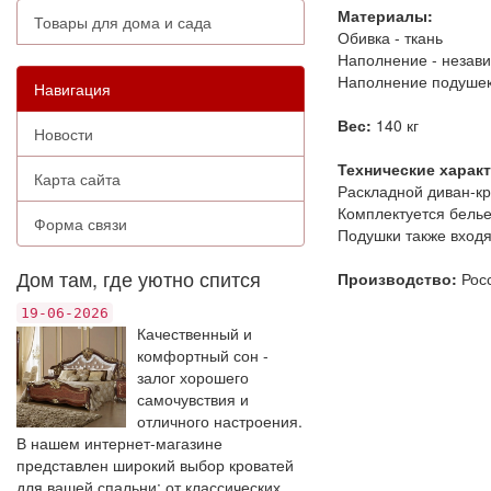
Материалы:
Товары для дома и сада
Обивка - ткань
Наполнение - незав
Наполнение подушек
Навигация
Вес:
140 кг
Новости
Технические харак
Карта сайта
Раскладной диван-кр
Комплектуется бель
Форма связи
Подушки также входя
Дом там, где уютно спится
Производство:
Рос
19-06-2026
Качественный и
комфортный сон -
залог хорошего
самочувствия и
отличного настроения.
В нашем интернет-магазине
представлен широкий выбор кроватей
для вашей спальни: от классических