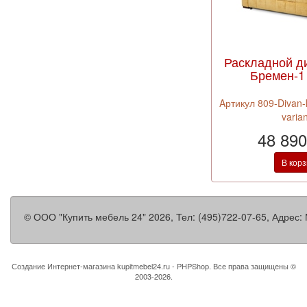
Раскладной д
Бремен-1 
Aртикул 809-Divan-
varia
48 890
В кор
©
ООО "Купить мебель 24"
2026, Тел:
(495)722-07-65
,
Адрес:
Создание Интернет-магазина
kupitmebel24.ru - PHPShop. Все права защищены ©
2003-2026.