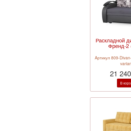
Раскладной д
Френд-2 (
Aртикул 809-Divan-
varia
21 240
В кор