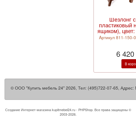
Шезлонг 
пластиковый н
ящиком), цвет
Aртикул 811-150-0
6 420
В кор
©
ООО "Купить мебель 24"
2026, Тел:
(495)722-07-65
,
Адрес:
Создание Интернет-магазина
kupitmebel24.ru - PHPShop. Все права защищены ©
2003-2026.