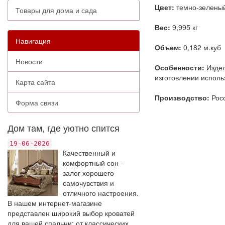
Цвет:
темно-зелены
Товары для дома и сада
Вес:
9,995 кг
Навигация
Объем:
0,182 м.куб
Новости
Особенности:
Издел
изготовлении исполь
Карта сайта
Производство:
Рос
Форма связи
Дом там, где уютно спится
19-06-2026
Качественный и
комфортный сон -
залог хорошего
самочувствия и
отличного настроения.
В нашем интернет-магазине
представлен широкий выбор кроватей
для вашей спальни: от классических