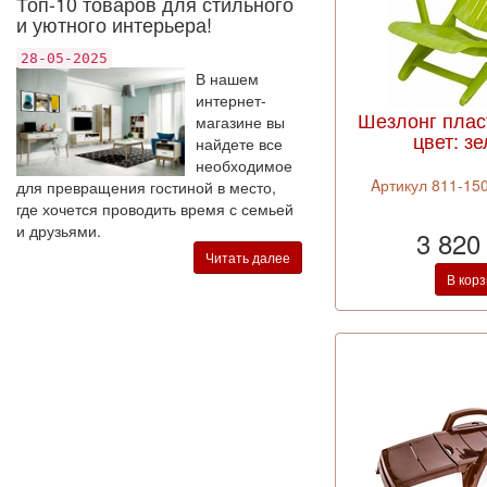
Топ-10 товаров для стильного
и уютного интерьера!
28-05-2025
В нашем
интернет-
Шезлонг плас
магазине вы
цвет: з
найдете все
необходимое
Aртикул 811-150
для превращения гостиной в место,
где хочется проводить время с семьей
и друзьями.
3 820
Читать далее
В кор