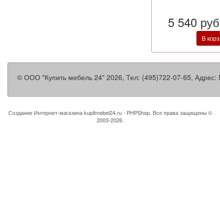
5 540 ру
В кор
©
ООО "Купить мебель 24"
2026, Тел:
(495)722-07-65
,
Адрес:
Создание Интернет-магазина
kupitmebel24.ru - PHPShop. Все права защищены ©
2003-2026.