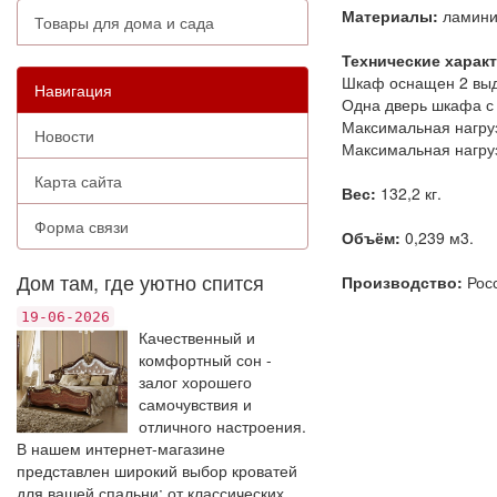
Материалы:
ламинир
Товары для дома и сада
Технические харак
Шкаф оснащен 2 выд
Навигация
Одна дверь шкафа с 
Максимальная нагрузк
Новости
Максимальная нагруз
Карта сайта
Вес:
132,2 кг.
Форма связи
Объём:
0,239 м3.
Дом там, где уютно спится
Производство:
Росс
19-06-2026
Качественный и
комфортный сон -
залог хорошего
самочувствия и
отличного настроения.
В нашем интернет-магазине
представлен широкий выбор кроватей
для вашей спальни: от классических