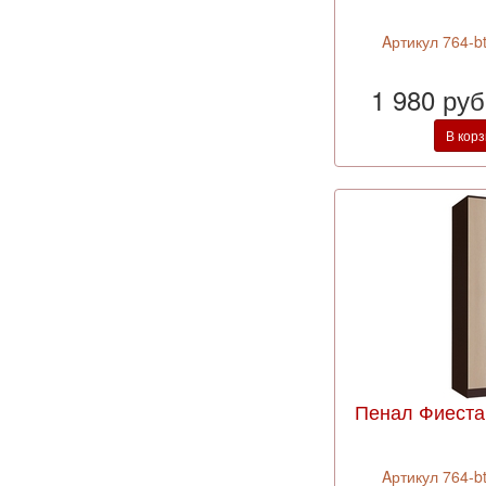
Aртикул 764-b
1 980 ру
В кор
Пенал Фиеста 
Aртикул 764-b