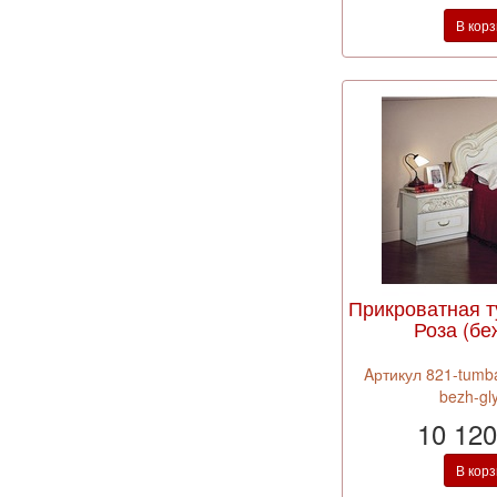
В кор
Прикроватная т
Роза (б
Aртикул 821-tumba
bezh-gl
10 120
В кор