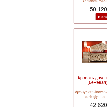
zerkalami-roza
50 120
В кор
Кровать двус
(бежевая)
Aртикул 821-krovat-
bezh-glyanec
42 620