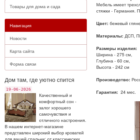
Мебель имеет трехс
Товары для дома и сада
стяжки - Германия. П
Цвет:
бежевый глян
Навигация
Материалы:
ДСП, П
Новости
Размеры изделия:
Карта сайта
Ширина - 275 см,
Глубина - 60 см,
Форма связи
Высота - 242 см
Дом там, где уютно спится
Производство:
Рос
19-06-2026
Гарантия:
24 мес.
Качественный и
комфортный сон -
залог хорошего
самочувствия и
отличного настроения.
В нашем интернет-магазине
представлен широкий выбор кроватей
для вашей спальни: от классических