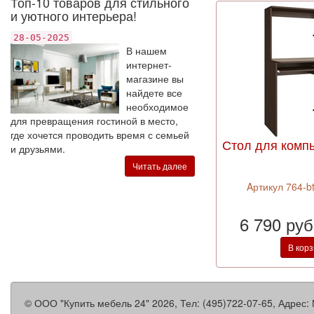
Топ-10 товаров для стильного
и уютного интерьера!
28-05-2025
В нашем
интернет-
магазине вы
найдете все
необходимое
для превращения гостиной в место,
где хочется проводить время с семьей
Стол для комп
и друзьями.
Читать далее
Aртикул 764-b
6 790 ру
В кор
©
ООО "Купить мебель 24"
2026, Тел:
(495)722-07-65
,
Адрес: