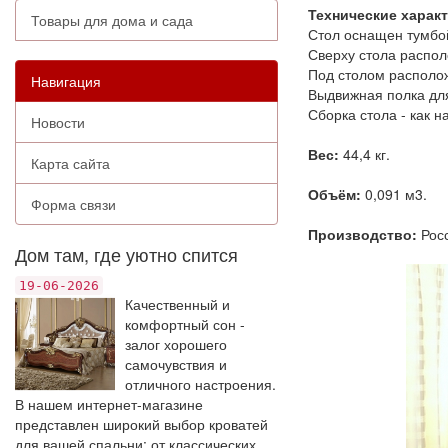
Технические харак
Товары для дома и сада
Стол оснащен тумбо
Сверху стола распол
Под столом располож
Навигация
Выдвижная полка для
Сборка стола - как н
Новости
Вес:
44,4 кг.
Карта сайта
Объём:
0,091 м3.
Форма связи
Производство:
Росс
Дом там, где уютно спится
19-06-2026
Качественный и
комфортный сон -
залог хорошего
самочувствия и
отличного настроения.
В нашем интернет-магазине
представлен широкий выбор кроватей
для вашей спальни: от классических