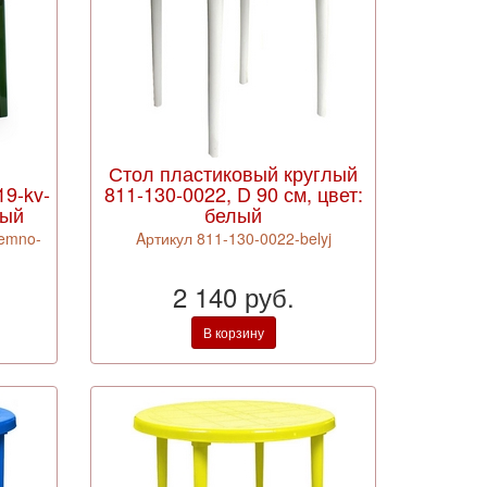
й
Стол пластиковый круглый
9-kv-
811-130-0022, D 90 см, цвет:
ный
белый
temno-
Aртикул 811-130-0022-belyj
2 140 руб.
В корзину