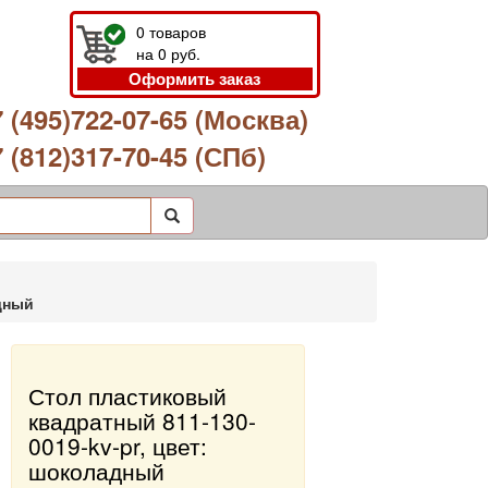
0
товаров
на
0
руб.
Оформить заказ
 (495)722-07-65 (Москва)
 (812)317-70-45 (СПб)
дный
Стол пластиковый
квадратный 811-130-
0019-kv-pr, цвет:
шоколадный