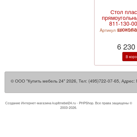
Стол пла
прямоугольн
811-130-00
шокол
Aртикул 811-130-0
6 230
В кор
©
ООО "Купить мебель 24"
2026, Тел:
(495)722-07-65
,
Адрес:
Создание Интернет-магазина
kupitmebel24.ru - PHPShop. Все права защищены ©
2003-2026.