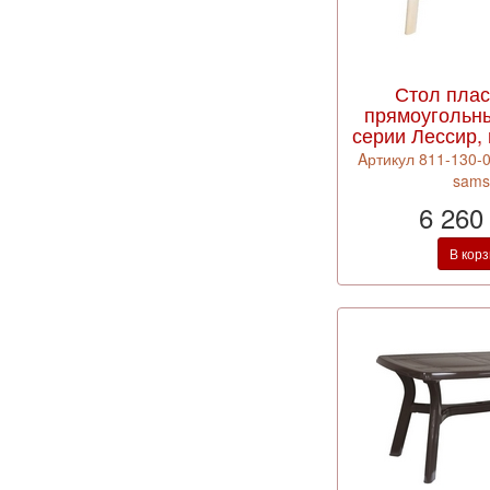
Стол пла
прямоугольн
серии Лессир, 
Aртикул 811-130-0
sams
6 260
В кор