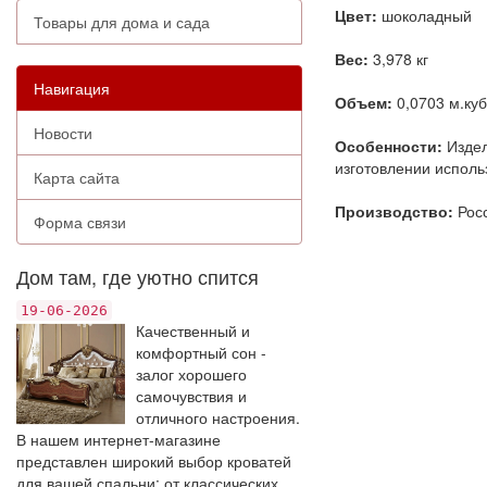
Цвет:
шоколадный
Товары для дома и сада
Вес:
3,978 кг
Навигация
Объем:
0,0703 м.куб
Новости
Особенности:
Издел
изготовлении исполь
Карта сайта
Производство:
Рос
Форма связи
Дом там, где уютно спится
19-06-2026
Качественный и
комфортный сон -
залог хорошего
самочувствия и
отличного настроения.
В нашем интернет-магазине
представлен широкий выбор кроватей
для вашей спальни: от классических