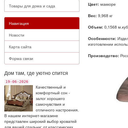
Цвет:
маккоре
Товары для дома и сада
Вес:
9,968 кг
Навигация
Объем:
0,1568 м.куб
Новости
Особенности:
Издел
изготовлении исполь
Карта сайта
Производство:
Рос
Форма связи
Дом там, где уютно спится
19-06-2026
Качественный и
комфортный сон -
залог хорошего
самочувствия и
отличного настроения.
В нашем интернет-магазине
представлен широкий выбор кроватей
для вашей спальни: от классических