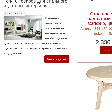
Топ-10 товаров для стильного
и уютного интерьера!
Стол пла
28-05-2025
квадратный
В нашем
Сапфир, цв
интернет-
магазине вы
Aртикул 811-130-00
найдете все
dekolem-Sap
необходимое
2 330
для превращения гостиной в место,
где хочется проводить время с семьей
В кор
и друзьями.
Читать далее