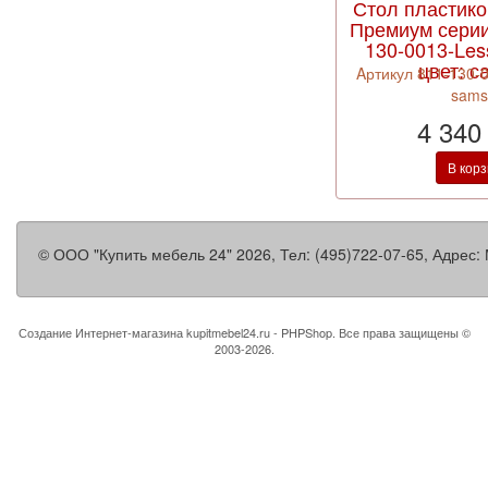
Стол пластик
Премиум серии
130-0013-Less
цвет: с
Aртикул 811-130-0
sams
4 340
В кор
©
ООО "Купить мебель 24"
2026, Тел:
(495)722-07-65
,
Адрес:
Создание Интернет-магазина
kupitmebel24.ru - PHPShop. Все права защищены ©
2003-2026.