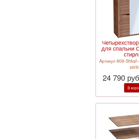
Четырехство
для спальни 
стирл
Aртикул 809-Shkaf-
stirl
24 790 ру
В кор