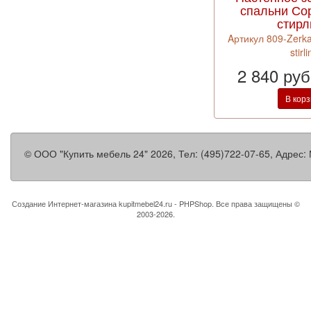
спальни Со
стирл
Aртикул 809-Zerka
stirl
2 840 ру
В кор
©
ООО "Купить мебель 24"
2026, Тел:
(495)722-07-65
,
Адрес:
Создание Интернет-магазина
kupitmebel24.ru - PHPShop. Все права защищены ©
2003-2026.