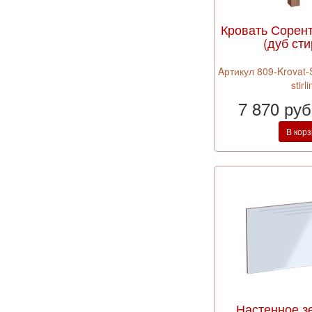
Кровать Сорен
(дуб сти
Aртикул 809-Krovat-
stirl
7 870 ру
В кор
Настенное з