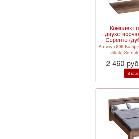
Комплект 
двухстворча
Соренто (дуб
Aртикул 809-Komplek
shkafa-Sorento
2 460 ру
В кор