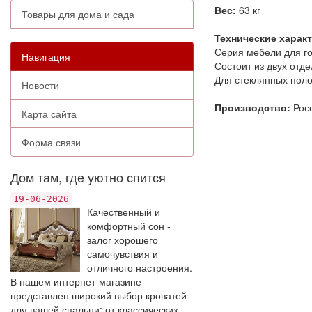
Вес:
63 кг
Товары для дома и сада
Технические харак
Серия мебели для го
Навигация
Состоит из двух отд
Для стеклянных поло
Новости
Производство:
Рос
Карта сайта
Форма связи
Дом там, где уютно спится
19-06-2026
Качественный и
комфортный сон -
залог хорошего
самочувствия и
отличного настроения.
В нашем интернет-магазине
представлен широкий выбор кроватей
для вашей спальни: от классических