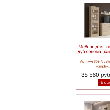
Мебель для го
дуб сонома (ко
Aртикул 809-Gosti
komplekt
35 560 ру
В кор