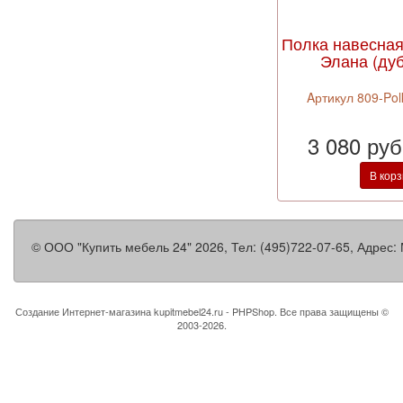
Полка навесная
Элана (дуб
Aртикул 809-Pol
3 080 ру
В кор
©
ООО "Купить мебель 24"
2026, Тел:
(495)722-07-65
,
Адрес:
Создание Интернет-магазина
kupitmebel24.ru - PHPShop. Все права защищены ©
2003-2026.