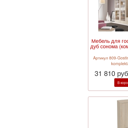
Мебель для го
дуб сонома (ко
Aртикул 809-Gosti
komplekt
31 810 ру
В кор