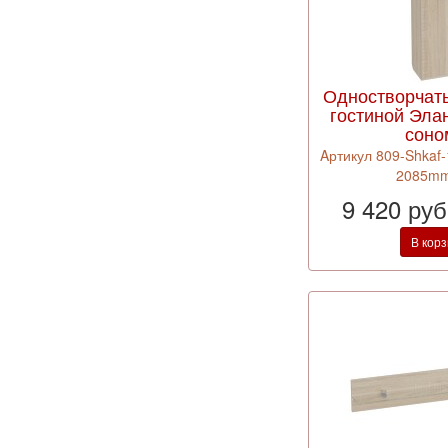
Одностворчат
гостиной Элан
соно
Aртикул 809-Shkaf-
2085mm
9 420 ру
В кор