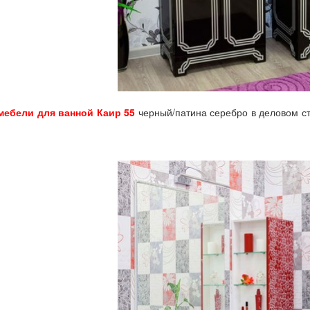
мебели для ванной Каир 55
черный/патина серебро в деловом с