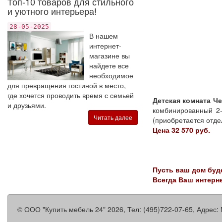
Топ-10 товаров для стильного
и уютного интерьера!
28-05-2025
В нашем
интернет-
магазине вы
найдете все
необходимое
для превращения гостиной в место,
где хочется проводить время с семьей
Детская комната Че
и друзьями.
комбинированный 2-
Читать далее
(приобретается отде
Цена 32 570 руб.
Пусть ваш дом буд
Всегда Ваш интерн
©
ООО "Купить мебель 24"
2026, Тел:
(495)722-07-65
,
Адрес: