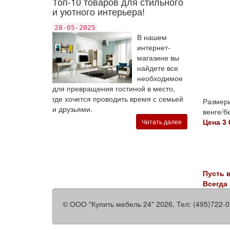
Топ-10 товаров для стильного
и уютного интерьера!
28-05-2025
В нашем
интернет-
магазине вы
найдете все
необходимое
для превращения гостиной в место,
где хочется проводить время с семьей
Размеры
и друзьями.
венге/б
Цена 3 
Читать далее
Пусть 
Всегда
©
ООО "Купить мебель 24"
2026, Тел:
(495)722-0