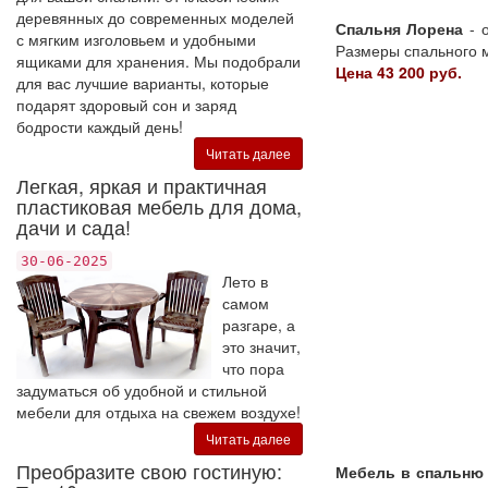
деревянных до современных моделей
Спальня Лорена
- о
с мягким изголовьем и удобными
Размеры спального м
ящиками для хранения. Мы подобрали
Цена 43 200 руб.
для вас лучшие варианты, которые
подарят здоровый сон и заряд
бодрости каждый день!
Читать далее
Легкая, яркая и практичная
пластиковая мебель для дома,
дачи и сада!
30-06-2025
Лето в
самом
разгаре, а
это значит,
что пора
задуматься об удобной и стильной
мебели для отдыха на свежем воздухе!
Читать далее
Преобразите свою гостиную:
Мебель в спальню