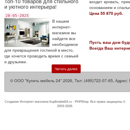
Топ-10 товаров для стильного
входит кровать, пр
и уютного интерьера!
основанием и спаль
Цена 55 870 руб.
28-05-2025
В нашем
интернет-
магазине вы
найдете все
Пусть ваш дом буд
необходимое
Всегда Ваш интерн
для превращения гостиной в место,
где хочется проводить время с семьей
и друзьями.
Читать далее
©
ООО "Купить мебель 24"
2026, Тел:
(495)722-07-65
,
Адрес:
Создание Интернет-магазина
Kupitmebel24.ru - PHPShop. Все права защищены ©
2003-2026.